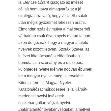
is.
Bencze Lóránt
igazgató az intézet
céljait bemutatva elmagyarázta: a jó
stratégia arra való, hogy vesztett csaták
után mégis győzelmet lehessen aratni.
Elmondta: száz év múlva a mai ötezerből
várhatóan csak ötven nyelv marad talpon,
azon dolgoznak, hogy a magyar a túlélő
nyelvek között legyen.
Szoták Szilvia
, az
intézet főtanácsadója előadásában
bemutatta, a szórvány és a diaszpóra
különleges nyelvi igényei hogyan épülnek
be a magyar nyelvstratégiai tervekbe.
Kitért a Termini Magyar Nyelvi
Kutatóhálózat működésére is: a Kárpát-
medencei nyelvi intézetek
összehangoltan végzik nyelvi
„határtalanító” tevékenységüket, amellyel