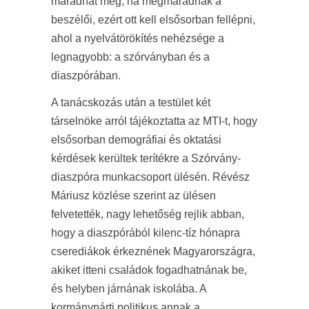
maradhat meg, ha megmaradnak a
beszélői, ezért ott kell elsősorban fellépni,
ahol a nyelvátörökítés nehézsége a
legnagyobb: a szórványban és a
diaszpórában.
A tanácskozás után a testület két
társelnöke arról tájékoztatta az MTI-t, hogy
elsősorban demográfiai és oktatási
kérdések kerültek terítékre a Szórvány-
diaszpóra munkacsoport ülésén. Révész
Máriusz közlése szerint az ülésen
felvetették, nagy lehetőség rejlik abban,
hogy a diaszpórából kilenc-tíz hónapra
cserediákok érkeznének Magyarországra,
akiket itteni családok fogadhatnának be,
és helyben járnának iskolába. A
kormánypárti politikus annak a