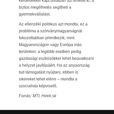
kérdésekkel kapcsolatban azt emelte ki, a
biztos megélhetés segítheti a
gyermekvállalást.
Az ellenzéki politikus azt mondta, ez a
probléma a szórványmagyarságnál
fokozottabban jelentkezik, mint
Magyarországon vagy Európa más
területein; a legtöbb esetben pedig
gazdasági eszközökkel lehet beavatkozni
a helyzet javításáért. Ha az anyaország
tud támogatást nyújtani, ebben is
sikereket lehet elérni – mondta a
szocialista képviselő.
Forrás: MTI, Hirek.sk