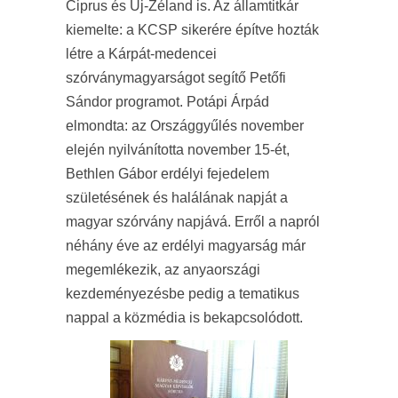
Ciprus és Új-Zéland is. Az államtitkár
kiemelte: a KCSP sikerére építve hozták
létre a Kárpát-medencei
szórványmagyarságot segítő Petőfi
Sándor programot. Potápi Árpád
elmondta: az Országgyűlés november
elején nyilvánította november 15-ét,
Bethlen Gábor erdélyi fejedelem
születésének és halálának napját a
magyar szórvány napjává. Erről a napról
néhány éve az erdélyi magyarság már
megemlékezik, az anyaországi
kezdeményezésbe pedig a tematikus
nappal a közmédia is bekapcsolódott.