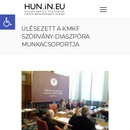
Eszköztár megnyitása
ÜLÉSEZETT A KMKF
SZÓRVÁNY-DIASZPÓRA
MUNKACSOPORTJA