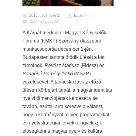
2015. december 2.
By admin
Comments are Off
A Kárpát-medencei Magyar Képviselők
Fóruma (KMKF) Szórvány-diaszpóra
munkacsoportja december 1-jén,
Budapesten tartotta ötödik ülését a két
társelnök,
Révész Máriusz
(Fidesz) és
Bangóné Borbély Ildikó
(MSZP)
vezetésével. A tanácskozás az előző
ülésen körbejárt témát, a magyar identitás
nyelvi dimenziójának kérdését vitte
tovább, ezúttal arra keresve a választ,
hogy a kormányzat milyen programokkal
és nyelvstratégiai tervekkel igyekszik
elősegíteni a magyar nyelv és kultúra