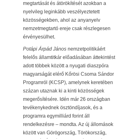
megtartását és átörökítését azokban a
nyelvileg leginkább veszélyeztetett
közösségekben, ahol az anyanyelv
nemzetmegtartó ereje csak részlegesen
érvényesülhet.
Potápi Árpád János
nemzetpolitikáért
felelős államtitkár előadásában áttekintést
adott többek között a nyugati diaszpóra
magyarságát elérő Kőrösi Csoma Sándor
Programról (KCSP), amelynek keretében
százan utaznak ki a kinti közösségek
megerősítésére. Idén már 26 országban
tevékenykednek ösztöndíjasok, és a
programra egymilliárd forint áll
rendelkezésre – mondta. Az új állomások
között van Görögország, Törökország,