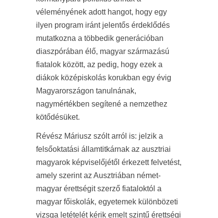
véleményének adott hangot, hogy egy
ilyen program iránt jelentős érdeklődés
mutatkozna a többedik generációban
diaszpórában élő, magyar származású
fiatalok között, az pedig, hogy ezek a
diákok középiskolás korukban egy évig
Magyarországon tanulnának,
nagymértékben segítené a nemzethez
kötődésüket.
Révész Máriusz szólt arról is: jelzik a
felsőoktatási államtitkárnak az ausztriai
magyarok képviselőjétől érkezett felvetést,
amely szerint az Ausztriában német-
magyar érettségit szerző fiataloktól a
magyar főiskolák, egyetemek különbözeti
vizsga letételét kérik emelt szintű érettségi