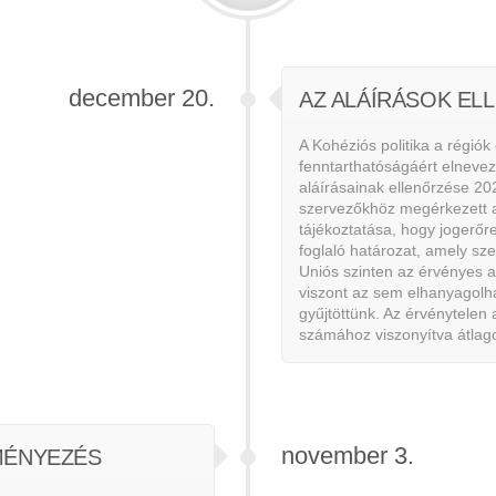
december 20.
AZ ALÁÍRÁSOK EL
A Kohéziós politika a régiók
fenntarthatóságáért elneve
aláírásainak ellenőrzése 20
szervezőkhöz megérkezett a
tájékoztatása, hogy jogerőr
foglaló határozat, amely sz
Uniós szinten az érvényes 
viszont az sem elhanyagolh
gyűjtöttünk. Az érvénytelen 
számához viszonyítva átlag
november 3.
MÉNYEZÉS