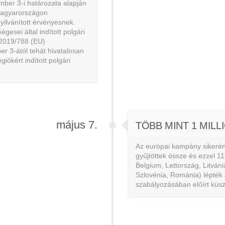
mber 3-i határozata alapján
agyarországon
yilvánított érvényesnek.
esei által indított polgári
 2019/788 (EU)
er 3-ától tehát hivatalosan
giókért indított polgári
május 7.
TÖBB MINT 1 MILL
Az európai kampány sikerén
gyűjtöttek össze és ezzel 1
Belgium, Lettország, Litván
Szlovénia, Románia) lépték
szabályozásában előírt küs