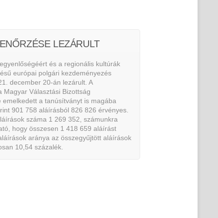
LENŐRZÉSE LEZÁRULT
 egyenlőségéért és a regionális kultúrák
zésű európai polgári kezdeményezés
21. december 20-án lezárult. A
 Magyar Választási Bizottság
e emelkedett a tanúsítványt is magába
erint 901 758 aláírásból 826 826 érvényes.
aláírások száma 1 269 352, számunkra
ató, hogy összesen 1 418 659 aláírást
aláírások aránya az összegyűjtött aláírások
osan 10,54 százalék.