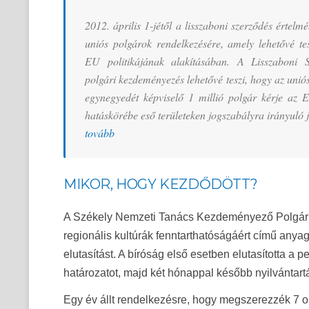
2012. április 1-jétől a lisszaboni szerződés értelm
uniós polgárok rendelkezésére, amely lehetővé te
EU politikájának alakításában. A Lisszaboni S
polgári kezdeményezés lehetővé teszi, hogy az uni
egynegyedét képviselő 1 millió polgár kérje az E
hatáskörébe eső területeken jogszabályra irányuló j
tovább
MIKOR, HOGY KEZDŐDÖTT?
A Székely Nemzeti Tanács Kezdeményező Polgári Bi
regionális kultúrák fenntarthatóságáért című any
elutasítást. A bíróság első esetben elutasította a
határozatot, majd két hónappal később nyilvántart
Egy év állt rendelkezésre, hogy megszerezzék 7 orsz