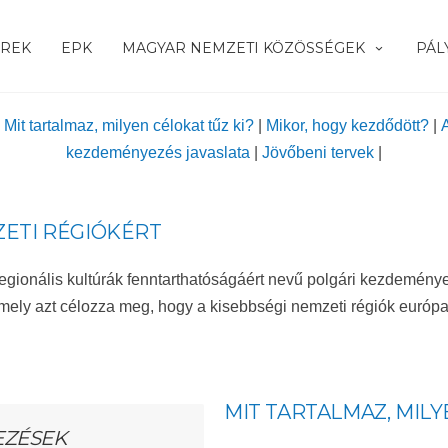
ÍREK
EPK
MAGYAR NEMZETI KÖZÖSSÉGEK
PÁL
|
Mit tartalmaz, milyen célokat tűz ki?
|
Mikor, hogy kezdődött?
|
A
kezdeményezés javaslata
|
Jövőbeni tervek
|
ETI RÉGIÓKÉRT
 regionális kultúrák fenntarthatóságáért nevű polgári kezdemé
mely azt célozza meg, hogy a kisebbségi nemzeti régiók európ
MIT TARTALMAZ, MILY
EZÉSEK