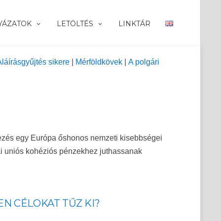
YÁZATOK
LETÖLTÉS
LINKTÁR
láírásgyűjtés sikere
|
Mérföldkövek
|
A polgári
nyezés egy Európa őshonos nemzeti kisebbségei
ai uniós kohéziós pénzekhez juthassanak
EN CÉLOKAT TŰZ KI?