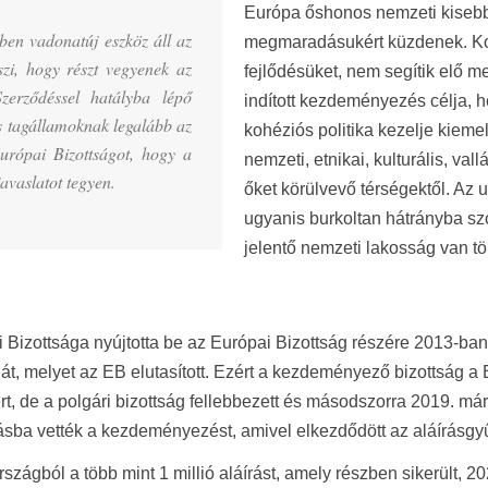
Európa őshonos nemzeti kisebbs
ében vadonatúj eszköz áll az
megmaradásukért küzdenek. Ko
szi, hogy részt vegyenek az
fejlődésüket, nem segítik elő 
zerződéssel hatályba lépő
indított kezdeményezés célja, 
ós tagállamoknak legalább az
kohéziós politika kezelje kieme
urópai Bizottságot, hogy a
nemzeti, etnikai, kulturális, va
avaslatot tegyen.
őket körülvevő térségektől. Az
ugyanis burkoltan hátrányba szo
jelentő nemzeti lakosság van t
zottsága nyújtotta be az Európai Bizottság részére 2013-ban a
agát, melyet az EB elutasított. Ezért a kezdeményező bizottsá
 pert, de a polgári bizottság fellebbezett és másodszorra 2019. 
ásba vették a kezdeményezést, amivel elkezdődött az aláírásgyű
ágból a több mint 1 millió aláírást, amely részben sikerült, 202