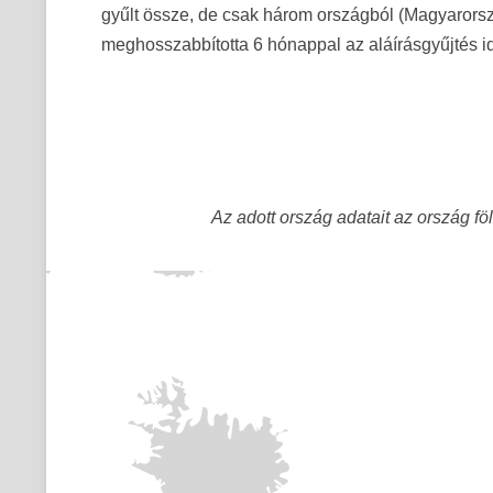
gyűlt össze, de csak három országból (Magyarorszá
meghosszabbította 6 hónappal az aláírásgyűjtés id
Az adott ország adatait az ország föl