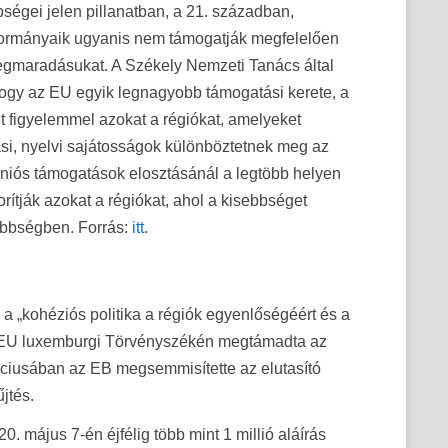
égei jelen pillanatban, a 21. században,
rmányaik ugyanis nem támogatják megfelelően
megmaradásukat. A Székely Nemzeti Tanács által
hogy az EU egyik legnagyobb támogatási kerete, a
lt figyelemmel azokat a régiókat, amelyeket
llási, nyelvi sajátosságok különböztetnek meg az
 uniós támogatások elosztásánál a legtöbb helyen
rítják azokat a régiókat, ahol a kisebbséget
öbbségben. Forrás:
itt
.
 „kohéziós politika a régiók egyenlőségéért és a
g a EU luxemburgi Törvényszékén megtámadta az
márciusában az EB megsemmisítette az elutasító
jtés.
0. május 7-én éjfélig több mint 1 millió aláírás