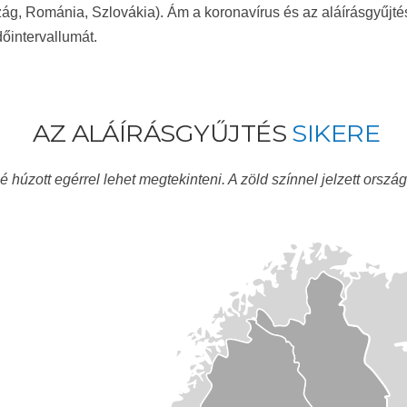
g, Románia, Szlovákia). Ám a koronavírus és az aláírásgyűjtés 
őintervallumát.
AZ ALÁÍRÁSGYŰJTÉS
SIKERE
é húzott egérrel lehet megtekinteni. A zöld színnel jelzett orszá