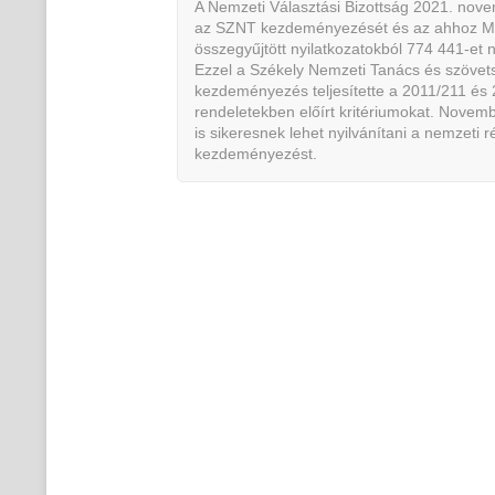
A Nemzeti Választási Bizottság 2021. nove
az SZNT kezdeményezését és az ahhoz M
összegyűjtött nyilatkozatokból 774 441-et n
Ezzel a Székely Nemzeti Tanács és szövetség
kezdeményezés teljesítette a 2011/211 és
rendeletekben előírt kritériumokat. Novemb
is sikeresnek lehet nyilvánítani a nemzeti ré
kezdeményezést.