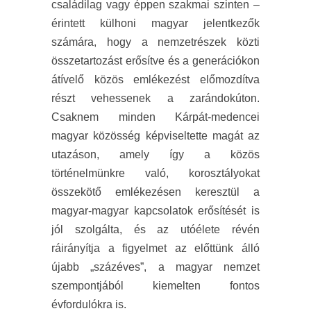
családilag vagy éppen szakmai szinten –
érintett külhoni magyar jelentkezők
számára, hogy a nemzetrészek közti
összetartozást erősítve és a generációkon
átívelő közös emlékezést előmozdítva
részt vehessenek a zarándokúton.
Csaknem minden Kárpát-medencei
magyar közösség képviseltette magát az
utazáson, amely így a közös
történelmünkre való, korosztályokat
összekötő emlékezésen keresztül a
magyar-magyar kapcsolatok erősítését is
jól szolgálta, és az utóélete révén
ráirányítja a figyelmet az előttünk álló
újabb „százéves”, a magyar nemzet
szempontjából kiemelten fontos
évfordulókra is.