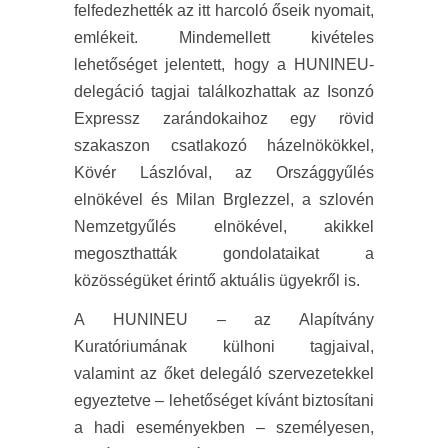
felfedezhették az itt harcoló őseik nyomait,
emlékeit. Mindemellett kivételes
lehetőséget jelentett, hogy a HUNINEU-
delegáció tagjai találkozhattak az Isonzó
Expressz zarándokaihoz egy rövid
szakaszon csatlakozó házelnökökkel,
Kövér Lászlóval, az Országgyűlés
elnökével és Milan Brglezzel, a szlovén
Nemzetgyűlés elnökével, akikkel
megoszthatták gondolataikat a
közösségüket érintő aktuális ügyekről is.
A HUNINEU – az Alapítvány
Kuratóriumának külhoni tagjaival,
valamint az őket delegáló szervezetekkel
egyeztetve – lehetőséget kívánt biztosítani
a hadi eseményekben – személyesen,