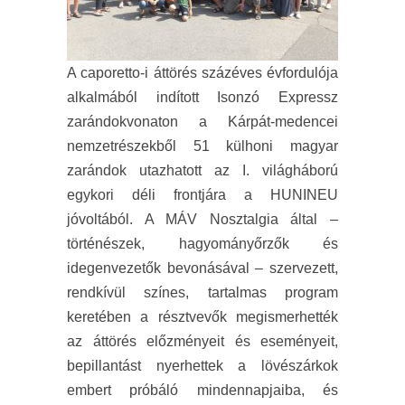
A caporetto-i áttörés százéves évfordulója
alkalmából indított Isonzó Expressz
zarándokvonaton a Kárpát-medencei
nemzetrészekből 51 külhoni magyar
zarándok utazhatott az I. világháború
egykori déli frontjára a HUNINEU
jóvoltából. A MÁV Nosztalgia által –
történészek, hagyományőrzők és
idegenvezetők bevonásával – szervezett,
rendkívül színes, tartalmas program
keretében a résztvevők megismerhették
az áttörés előzményeit és eseményeit,
bepillantást nyerhettek a lövészárkok
embert próbáló mindennapjaiba, és