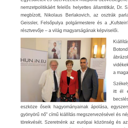
nemzetpolitikáért felelős helyettes államtitkár, Dr. S
megbízott, Nikolaus Berlakovich, az osztrák parl
Geissler, Felsőpulya polgármestere és a „Kufstei
résztvevője – a világ magyarságának képviselői.
Kiáll
Botond 
ábrázol
vidéke
a maga 
Székel
itt él
becslé
eszköze őseik hagyományainak ápolása, egyszer
gyönyörű nő” című kiállítás megszervezésével és nép
törekvését. Szeretnénk az európai közönség és az