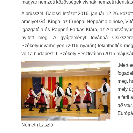
magyar nemzeti közösségek vívnak nemzeti identitá
A brüsszeli Balassi Intézet 2016. január 12-26. között 
amelyet Gál Kinga, az Európai Néppárt alelnöke, Vitéz
igazgatója és Pappné Farkas Klára, az Alapítványu
nyitott meg. A gyűjteményt továbbá Csíkszer
Székelyudvarhelyen (2016 nyarán) tekinthették meg
volt a budapesti I. Székely Fesztiválon (2015 májusáb
„Mert 
fogadal
meg, ha
mely úg
a férfi 
nő volt
Európá
Németh László