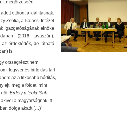
suk megőrzéséért.
adott otthont a kiállításnak,
y Zsófia, a Balassi Intézet
nk Igazgatóságának elnöke
edában (2016 tavaszán),
 az érdeklődők, de látható
an) is.
egy országrészt nem
om, fegyver és birtoklás tart
nem az a titkosabb hódítás,
y ejti meg a földet, mint
a nőt.
Erdély a legkülönb
, akivel a magyarságnak itt
ban dolga akadt (…)”