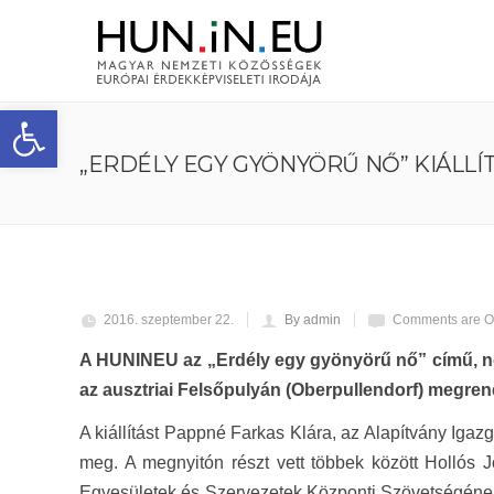
Eszköztár megnyitása
„ERDÉLY EGY GYÖNYÖRŰ NŐ” KIÁLLÍT
2016. szeptember 22.
By admin
Comments are Of
A HUNINEU az „Erdély egy gyönyörű nő” című, né
az ausztriai Felsőpulyán (Oberpullendorf) megren
A kiállítást Pappné Farkas Klára, az Alapítvány Igaz
meg. A megnyitón részt vett többek között Hollós J
Egyesületek és Szervezetek Központi Szövetségének 