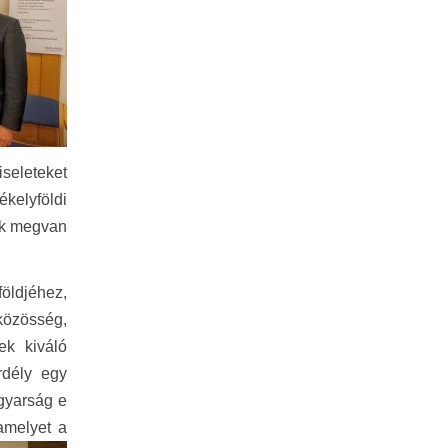
iseleteket
ékelyföldi
ek megvan
öldjéhez,
özösség,
ek kiváló
rdély egy
agyarság e
amelyet a