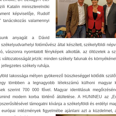
zili Katalin miniszterelnöki
ament képviselője, Rudolf
n” tanácskozás valamennyi
ításunk anyagát a Dávid
székelyudvarhelyi fotóművész által készített, székelyföldi népv
ó, vászonra nyomtatott fényképek alkották. az öltözetek a sz
k változatosságát jelzik: minden székely falunak és környékén
jellegzetes székely ruhája.
yföld lakossága mélyen gyökerező büszkeséggel kötődik szülőf
 egy tömbben a legnagyobb lélekszámú külhoni magyar k
sek szerint 700 000 fővel. Magyar identitásuk megőrzésén
smind modern korba történő átültetése. A HUNINEU az „E
szerűsítésével támogatni kívánja a székelyföldi és erdélyi m
 európai intézmények figyelmébe ajánlani azt a küzdelmet, 