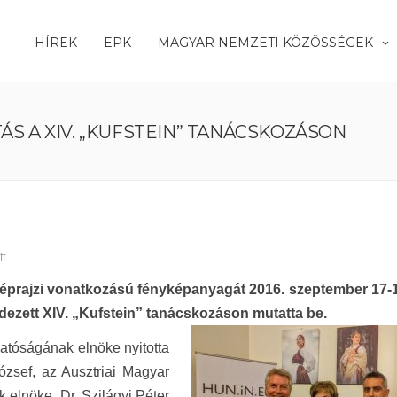
HÍREK
EPK
MAGYAR NEMZETI KÖZÖSSÉGEK
ÁS A XIV. „KUFSTEIN” TANÁCSKOZÁSON
f
prajzi vonatkozású fényképanyagát 2016. szeptember 17-1
dezett XIV. „Kufstein” tanácskozáson mutatta be.
gatóságának elnöke nyitotta
ózsef, az Ausztriai Magyar
elnöke, Dr. Szilágyi Péter