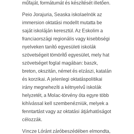
műfaját, formátumát és készítését illetően.
Peio Jorajuria, Seaska iskolaelnök az
immersion oktatási modellt mutatta be
saját iskoláján keresztül. Az Eskolim a
franciaországi regionális vagy kisebbségi
nyelveken tanító egyesületi iskolák
szövetségeit tömörítő egyesület, mely hat
szövetséget foglal magában: baszk,
breton, okszitán, német és elzászi, katalán
és korzikai. A jelenlegi oktatáspolitikai
irány megnehezíti a kétnyelvű iskolák
helyzetét, a Molac-törvény óta egyre több
kihívással kell szembenézniük, melyek a
fenntartást vagy az oktatási átjárhatóságot
célozzák.
Vincze Lóránt záróbeszédében elmondta,