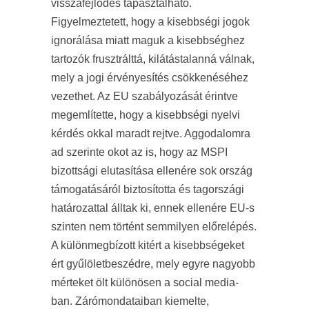
visszafejlődés tapasztalható.
Figyelmeztetett, hogy a kisebbségi jogok
ignorálása miatt maguk a kisebbséghez
tartozók frusztrálttá, kilátástalanná válnak,
mely a jogi érvényesítés csökkenéséhez
vezethet. Az EU szabályozását érintve
megemlítette, hogy a kisebbségi nyelvi
kérdés okkal maradt rejtve. Aggodalomra
ad szerinte okot az is, hogy az MSPI
bizottsági elutasítása ellenére sok ország
támogatásáról biztosította és tagországi
határozattal álltak ki, ennek ellenére EU-s
szinten nem történt semmilyen előrelépés.
A különmegbízott kitért a kisebbségeket
ért gyűlöletbeszédre, mely egyre nagyobb
mérteket ölt különösen a social media-
ban. Zárómondataiban kiemelte,