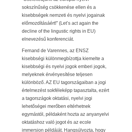
sokszínűség csökkenése ellen és a
kisebbségek nemzeti és nyelvi jogainak
előmozdításáért!” (Let’s act again the
decline of the lingustic rights in EU)
elnevezésű konferenciát.
Fernand de Varennes, az ENSZ
kisebbségi különmegbízottja kiemelte a
kisebbségi és nyelvi jogok emberi jogok,
melyeknek érvényesítése teljesen
különböző. AZ EU tagországaiban a jogi
értelmezést sokféleképp tapasztalta, ezért
a tagországok oktatási, nyelvi jogi
lehetőségei merőben eltérhetnek
egymástól, példaként hozta az anyanyelvi
oktatáshoz való jogot és az ecole
immersion példáját. Hangsúlyozta, hogy