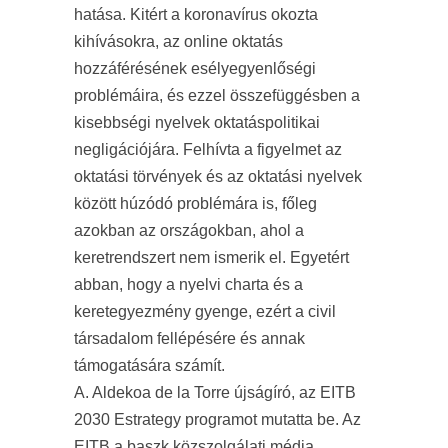
hatása. Kitért a koronavírus okozta
kihívásokra, az online oktatás
hozzáférésének esélyegyenlőségi
problémáira, és ezzel összefüggésben a
kisebbségi nyelvek oktatáspolitikai
negligációjára. Felhívta a figyelmet az
oktatási törvények és az oktatási nyelvek
között húzódó problémára is, főleg
azokban az országokban, ahol a
keretrendszert nem ismerik el. Egyetért
abban, hogy a nyelvi charta és a
keretegyezmény gyenge, ezért a civil
társadalom fellépésére és annak
támogatására számít.
A. Aldekoa de la Torre újságíró, az EITB
2030 Estrategy programot mutatta be. Az
EITB a baszk közszolgálati média