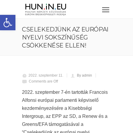
Eszköztár megnyitása
CSELEKEDJÜNK AZ EURÓPAI
NYELVI SOKSZÍNŰSÉG
CSÖKKENÉSE ELLEN!
2022. szeptember 11.
By admin
Comments are Off
2022. szeptember 7-én tartották Francois
Alfonsi európai parlamenti képviselő
kezdeményezésére a Kisebbségi
Intergroup, az EPP az SD, a Renew és a
Greens/EFA támogatásával a
“Cselekedjünk az európai nyelvi