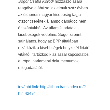
Sógor Csaba
Korodi
hozzászólására
reagálva aláhúzta, az elmúlt száz évben
az őshonos magyar kisebbség tagja
ötször cseréltek állampolgárságot, nem
önszántukból. Az állam feladata a
kisebbségek védelme. Sógor szerint
sajnálatos, hogy az EPP általában
elzárkózik a kisebbségek helyzetét firtató
vitáktól, tartózkodik az azzal kapcsolatos
európai parlamenti dokumentumok
elfogadásától.
további link: http://itthon.transindex.ro/?
hir=42494