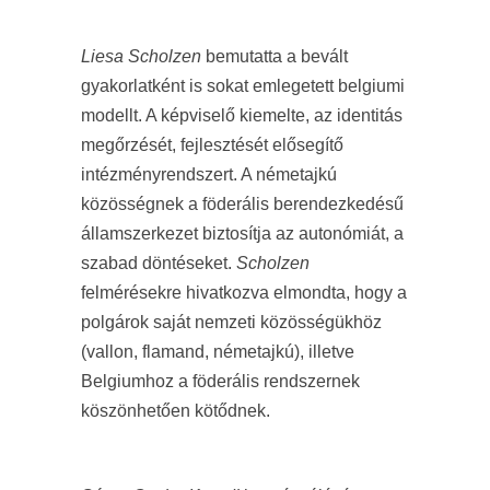
Liesa Scholzen
bemutatta a bevált
gyakorlatként is sokat emlegetett belgiumi
modellt. A képviselő kiemelte, az identitás
megőrzését, fejlesztését elősegítő
intézményrendszert. A németajkú
közösségnek a föderális berendezkedésű
államszerkezet biztosítja az autonómiát, a
szabad döntéseket.
Scholzen
felmérésekre hivatkozva elmondta, hogy a
polgárok saját nemzeti közösségükhöz
(vallon, flamand, németajkú), illetve
Belgiumhoz a föderális rendszernek
köszönhetően kötődnek.