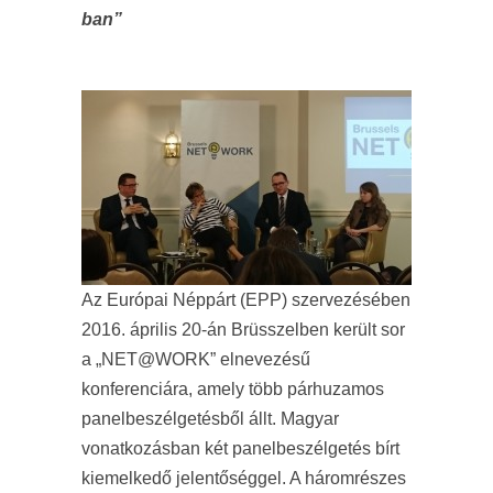
ban”
Az Európai Néppárt (EPP) szervezésében
2016. április 20-án Brüsszelben került sor
a „NET@WORK” elnevezésű
konferenciára, amely több párhuzamos
panelbeszélgetésből állt. Magyar
vonatkozásban két panelbeszélgetés bírt
kiemelkedő jelentőséggel. A háromrészes