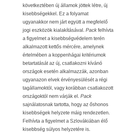
következtében új államok jöttek létre, új
kisebbségekkel. Ez a folyamat
ugyanakkor nem járt együtt a megfelelő
jogi eszközök kialakításával.
Pack
felhívta
a figyelmet a kisebbségvédelem terén
alkalmazott kettős mércére, amelynek
értelmében a koppenhágai kritériumok
betartatását az új, csatlakozni kívánó
országok esetén alkalmazzák, azonban
ugyanazon elvek érvényesülését a régi
tagállamoktól, vagy korábban csatlakozott
országoktól nem várják el.
Pack
sajnálatosnak tartotta, hogy az őshonos
kisebbségek helyzete máig rendezetlen.
Felhívta a figyelmet a Szlovákiában élő
kisebbség súlyos helyzetére is.