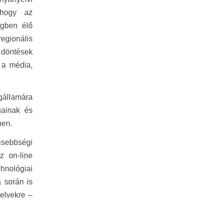
 hogy az
égben élő
regionális
döntések
 a média,
agállamára
gainak és
ben.
Kisebbségi
z on-line
hnológiai
 során is
yelvekre –