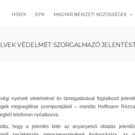
HÍREK
EPK
MAGYAR NEMZETI KÖZÖSSÉGEK
YELVEK VÉDELMÉT SZORGALMAZÓ JELENTÉS
ségi nyelvek védelmével és támogatásával foglalkozó jelenté
bbségek megsegítése szempontjából – mondta Hoffmann Róz
gból telefonon nyilatkozva.
dta, hogy a jelentés kitér az anyanyelvű oktatás jelentő
elelő tanárképzés megszervezésének fontosságára, az an