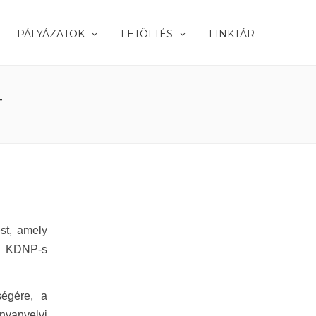
PÁLYÁZATOK
LETÖLTÉS
LINKTÁR
T
st, amely
sa KDNP-s
ségére, a
yanyelvi