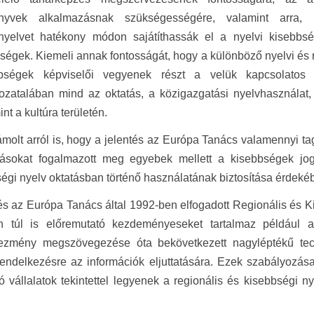
önyvek alkalmazásnak szükségességére, valamint arra,
nyelvet hatékony módon sajátíthassák el a nyelvi kisebbs
ségek. Kiemeli annak fontosságát, hogy a különböző nyelvi és 
bbségek képviselői vegyenek részt a velük kapcsolatos 
zatalában mind az oktatás, a közigazgatási nyelvhasználat,
nt a kultúra területén.
molt arról is, hogy a jelentés az Európa Tanács valamennyi t
lásokat fogalmazott meg egyebek mellett a kisebbségek jo
égi nyelv oktatásban történő használatának biztosítása érdeké
és az Európa Tanács által 1992-ben elfogadott Regionális és 
 túl is előremutató kezdeményeseket tartalmaz például a
yezmény megszövegezése óta bekövetkezett nagyléptékű tec
endelkezésre az információk eljuttatására. Ezek szabályozása
ó vállalatok tekintettel legyenek a regionális és kisebbségi n