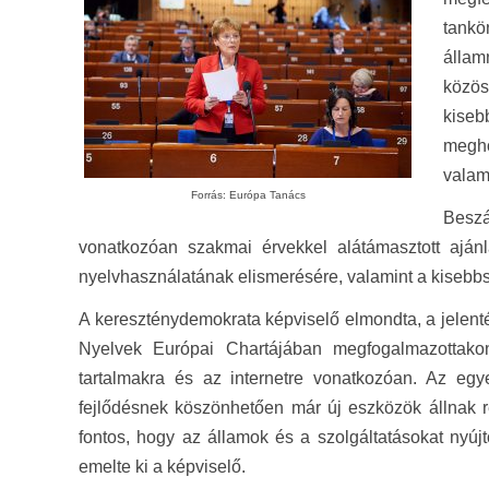
tank
állam
közös
kise
megho
valami
Forrás: Európa Tanács
Beszá
vonatkozóan szakmai érvekkel alátámasztott aján
nyelvhasználatának elismerésére, valamint a kisebbs
A kereszténydemokrata képviselő elmondta, a jelent
Nyelvek Európai Chartájában megfogalmazottakon
tartalmakra és az internetre vonatkozóan. Az eg
fejlődésnek köszönhetően már új eszközök állnak r
fontos, hogy az államok és a szolgáltatásokat nyújt
emelte ki a képviselő.