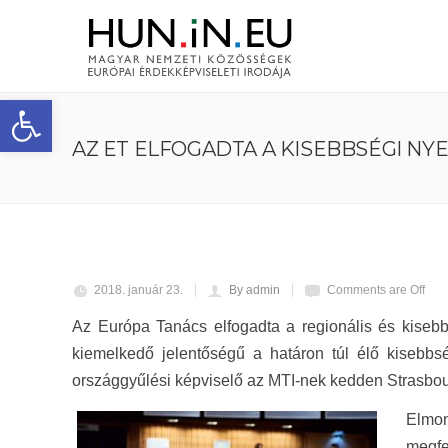
Eszköztár megnyitása
AZ ET ELFOGADTA A KISEBBSÉGI N
2018. január 23.
By admin
Comments are Off
Az Európa Tanács elfogadta a regionális és kisebb
kiemelkedő jelentőségű a határon túl élő kise
országgyűlési képviselő az MTI-nek kedden Strasbour
Elmon
megf