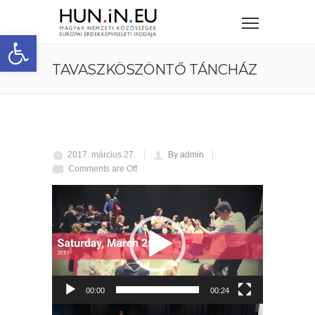
Eszköztár megnyitása
TAVASZKÖSZÖNTŐ TÁNCHÁZ
2017. március 27.
By admin
Comments are Off
Videólejátszó
00:00
00:24