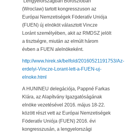
Lengyelországban Boroszlóban
(Wroclaw) tartott kongresszuson az
Európai Nemzetiségek Föderatív Uniója
(FUEN) új elnököt választott Vincze
Loránt személyében, akit az RMDSZ jelölt
a tisztségre, miután az elmúlt három
évben a FUEN alelnökeként.
http://www.hirek.sk/belfold/20160521191753/Az-
erdelyi-Vincze-Lorant-lett-a-FUEN-uj-
elnoke.html
A HUNINEU delegációja, Pappné Farkas
Klára, az Alapítvány Igazgatóságának
elnöke vezetésével 2016. május 18-22.
között részt vett az Európai Nemzetiségek
Föderatív Uniója (FUEN) 2016. évi
kongresszusán, a lengyelországi